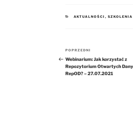
KATEGORIE
AKTUALNOŚCI
,
SZKOLENIA
Nawigacja
Poprzedni
POPRZEDNI
wpisu
wpis
Webinarium: Jak korzystać z
Repozytorium Otwartych Dan
RepOD? – 27.07.2021