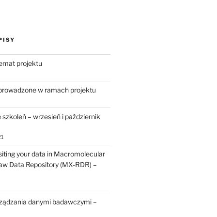
PISY
temat projektu
eprowadzone w ramach projektu
zkoleń – wrzesień i październik
21
iting your data in Macromolecular
aw Data Repository (MX-RDR) –
rządzania danymi badawczymi –