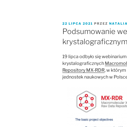
OPUBLIKOWANE
22 LIPCA 2021
PRZEZ
NATALI
W
Podsumowanie web
krystalograficzny
19 lipca odbyło się webinariu
krystalograficznych
Macromole
Repository MX-RDR
, w którym
jednostek naukowych w Polsce