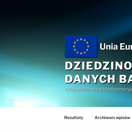
Przejdź
do
treści
DZIEDZIN
DANYCH B
Archiwalna witryna informacyj
Rezultaty
Archiwum wpisów