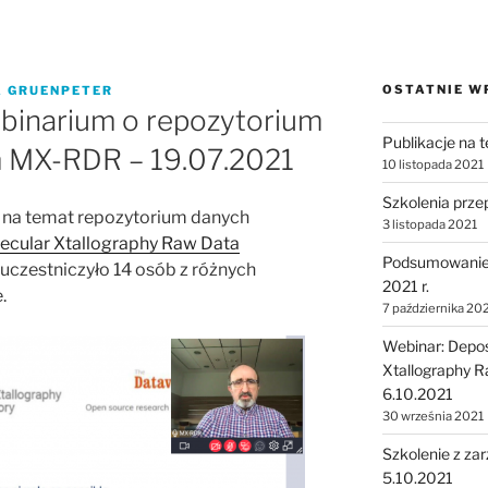
OSTATNIE W
A GRUENPETER
inarium o repozytorium
Publikacje na 
m MX-RDR – 19.07.2021
10 listopada 2021
Szkolenia prz
m na temat repozytorium danych
3 listopada 2021
cular Xtallography Raw Data
Podsumowanie s
 uczestniczyło 14 osób z różnych
2021 r.
.
7 października 20
Webinar: Depos
Xtallography R
6.10.2021
30 września 2021
Szkolenie z za
5.10.2021