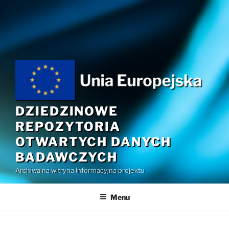
Przejdź
do
treści
DZIEDZINOWE
REPOZYTORIA
OTWARTYCH DANYCH
BADAWCZYCH
Archiwalna witryna informacyjna projektu
Menu