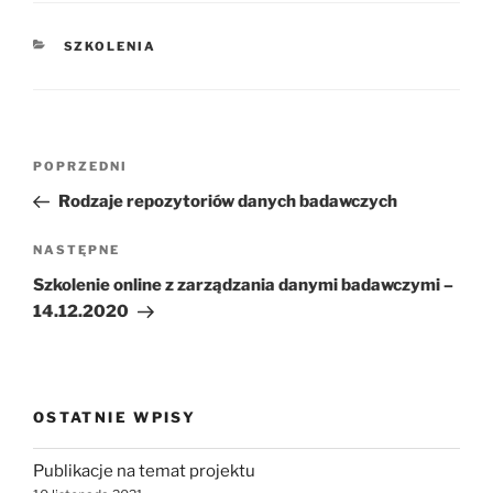
KATEGORIE
SZKOLENIA
Nawigacja
Poprzedni
POPRZEDNI
wpisu
wpis
Rodzaje repozytoriów danych badawczych
Następny
NASTĘPNE
wpis
Szkolenie online z zarządzania danymi badawczymi –
14.12.2020
OSTATNIE WPISY
Publikacje na temat projektu