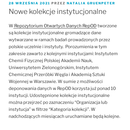
OPUBLIKOWANE
28 WRZEŚNIA 2021
PRZEZ
NATALIA GRUENPETER
W
Nowe kolekcje instytucjonalne
W
Repozytorium Otwartych Danych RepOD
tworzone
są kolekcje instytucjonalne gromadzące dane
wytwarzane w ramach badań prowadzonych przez
polskie uczelnie i instytuty. Porozumienia w tym
zakresie zawarto z kolejnymi instytucjami: Instytutem
Chemii Fizycznej Polskiej Akademii Nauk,
Uniwersytetem Zielonogórskim, Instytutem
Chemicznej Przeróbki Węgla i Akademią Sztuki
Wojennej w Warszawie. W sumie z możliwości
deponowania danych w RepOD korzysta już ponad 10
instytucji. Udostępnione kolekcje instytucjonalne
można przejrzeć po zaznaczeniu “Organizacja lub
instytucja” w filtrze “Kategoria kolekcji”. W
nadchodzących miesiącach uruchamiane będą kolejne.