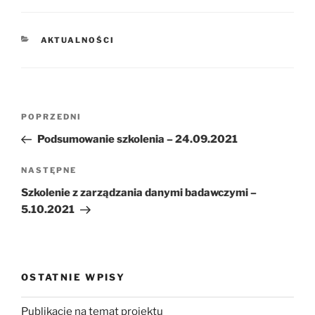
KATEGORIE
AKTUALNOŚCI
Nawigacja
Poprzedni
POPRZEDNI
wpisu
wpis
Podsumowanie szkolenia – 24.09.2021
Następny
NASTĘPNE
wpis
Szkolenie z zarządzania danymi badawczymi –
5.10.2021
OSTATNIE WPISY
Publikacje na temat projektu