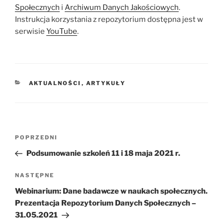
Społecznych
i
Archiwum Danych Jakościowych
.
Instrukcja korzystania z repozytorium dostępna jest w
serwisie
YouTube
.
KATEGORIE
AKTUALNOŚCI
,
ARTYKUŁY
Nawigacja
Poprzedni
POPRZEDNI
wpisu
wpis
Podsumowanie szkoleń 11 i 18 maja 2021 r.
Następny
NASTĘPNE
wpis
Webinarium: Dane badawcze w naukach społecznych.
Prezentacja Repozytorium Danych Społecznych –
31.05.2021