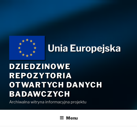
Przejdź
do
treści
DZIEDZINOWE
REPOZYTORIA
OTWARTYCH DANYCH
BADAWCZYCH
Archiwalna witryna informacyjna projektu
Menu